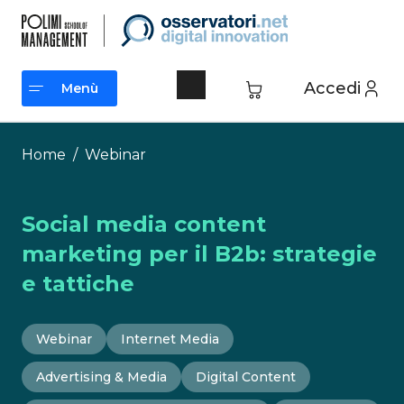
Vai
al
contenuto
Accedi
Menù
Menù
Home
/
Webinar
Social media content
marketing per il B2b: strategie
e tattiche
Webinar
Internet Media
Advertising & Media
Digital Content