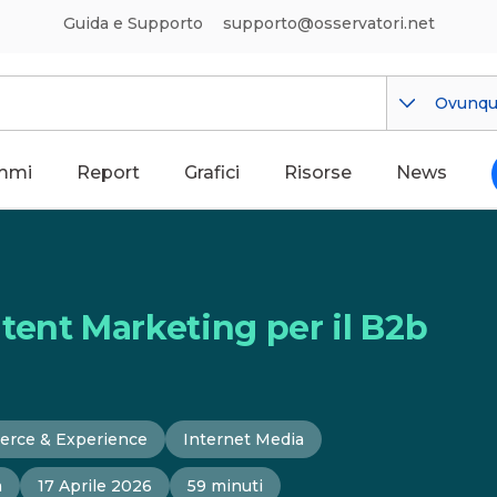
Guida e Supporto
supporto@osservatori.net
Ovunq
mmi
Report
Grafici
Risorse
News
tent Marketing per il B2b
erce & Experience
Internet Media
a
17 Aprile 2026
59 minuti