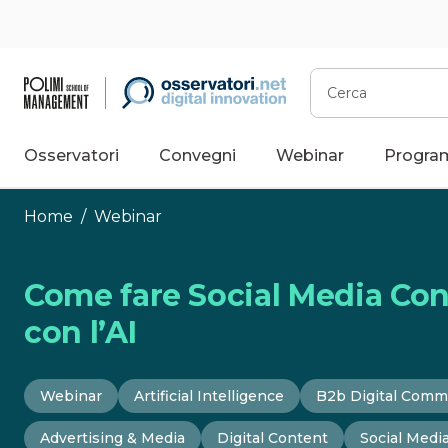
Vai
al
contenuto
Cerca
Osservatori
Convegni
Webinar
Progra
Home
/
Webinar
Come fare Social Media Con
con l’AI
Webinar
Artificial Intelligence
B2b Digital Comm
Advertising & Media
Digital Content
Social Medi