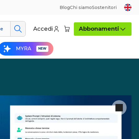
Blog
Chi siamo
Sostenitori
Accedi
Abbonamenti
ue
MYRA