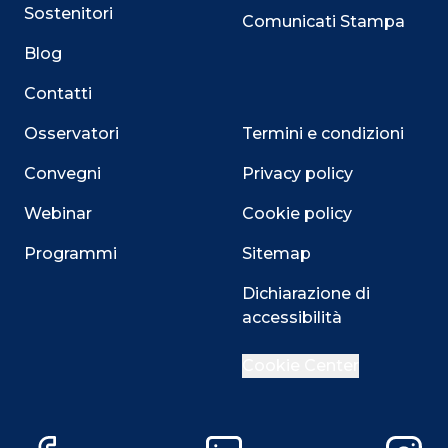
Sostenitori
Comunicati Stampa
Blog
Contatti
Osservatori
Termini e condizioni
Convegni
Privacy policy
Webinar
Cookie policy
Programmi
Sitemap
Close
Dichiarazione di
accessibilità
Cookie Center
Questo sito utilizza i cookie
Su questo sito web utilizziamo cookie tecnici necessari