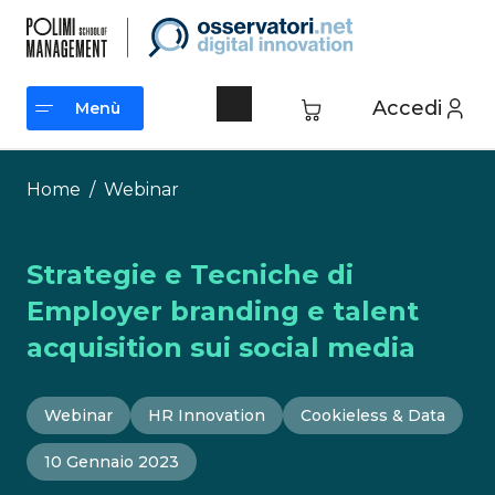
Vai
al
contenuto
Accedi
Menù
Menù
Home
/
Webinar
Strategie e Tecniche di
Employer branding e talent
acquisition sui social media
Webinar
HR Innovation
Cookieless & Data
10 Gennaio 2023