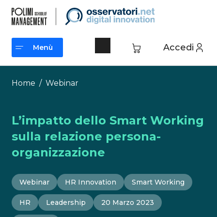
Vai
al
contenuto
Accedi
Menù
Menù
Home
/
Webinar
L’impatto dello Smart Working
sulla relazione persona-
organizzazione
Webinar
HR Innovation
Smart Working
HR
Leadership
20 Marzo 2023