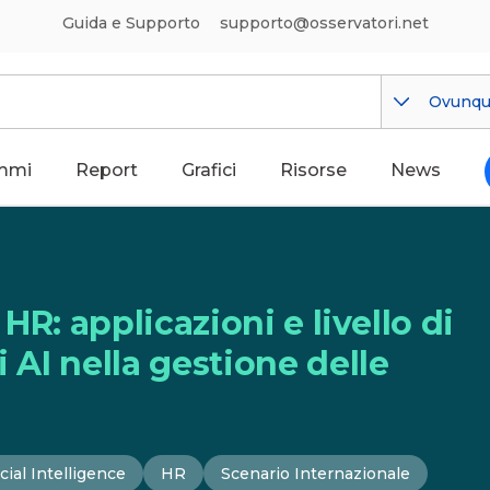
Guida e Supporto
supporto@osservatori.net
Ovunq
mmi
Report
Grafici
Risorse
News
 HR: applicazioni e livello di
i AI nella gestione delle
icial Intelligence
HR
Scenario Internazionale