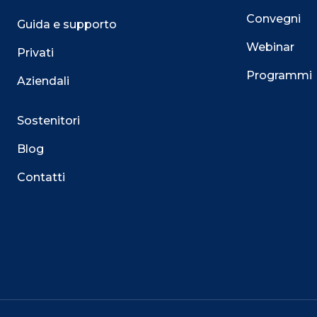
Convegni
Guida e supporto
Webinar
Privati
Programmi
Aziendali
Sostenitori
Blog
Contatti
Questo sito utilizza i cookie
Su questo sito web utilizziamo cookie tecnici necessari
servizio. Utilizziamo i cookie anche per fornirti un’es
facilitare le interazioni con le nostre funzionalità socia
mirate aderenti alle tue abitudini di navigazione e ai tuo
Puoi esprimere il tuo consenso cliccando su ACCET