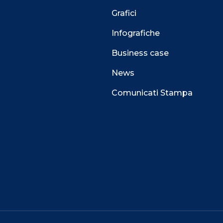
Grafici
Infografiche
Business case
News
Comunicati Stampa
 alla navigazione e funzionali all’erogazione del
perienza di navigazione sempre migliore, per
l e per consentirti di ricevere informazioni e offerte
i interessi.
TA.