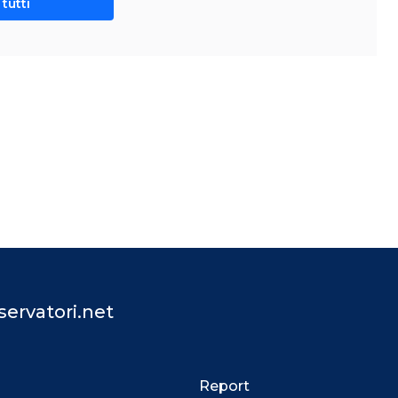
tutti
ervatori.net
Report