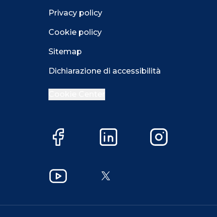
Privacy policy
Cookie policy
Sitemap
Dichiarazione di accessibilità
Cookie Center
Close GDPR 
Facebook
LinkedIn
Instagram
Accetta
Più opzioni
Close GDPR 
YouTube
X