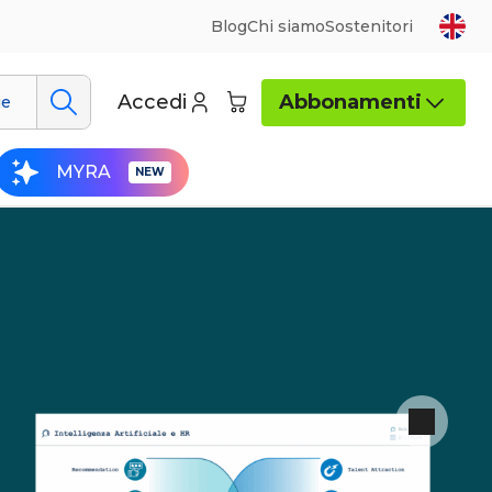
Blog
Chi siamo
Sostenitori
Accedi
Abbonamenti
ue
MYRA