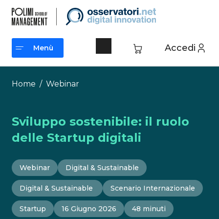
Vai
al
contenuto
Accedi
Menù
Menù
Home
/
Webinar
Sviluppo sostenibile: il ruolo
delle Startup digitali
Webinar
Digital & Sustainable
Digital & Sustainable
Scenario Internazionale
Startup
16 Giugno 2026
48 minuti