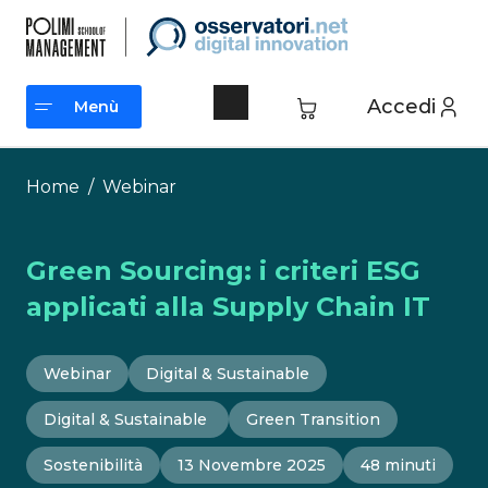
Vai
al
contenuto
Accedi
Menù
Menù
Home
/
Webinar
Green Sourcing: i criteri ESG
applicati alla Supply Chain IT
Webinar
Digital & Sustainable
Digital & Sustainable
Green Transition
Sostenibilità
13 Novembre 2025
48 minuti