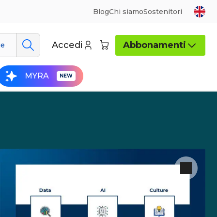
Blog
Chi siamo
Sostenitori
Accedi
Abbonamenti
ue
MYRA