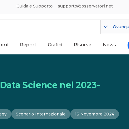
Guida e Supporto
supporto@osservatori.net
Ovunq
mmi
Report
Grafici
Risorse
News
 Data Science nel 2023-
tegy
Scenario Internazionale
13 Novembre 2024