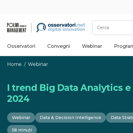
Vai
al
contenuto
Cerca
Osservatori
Convegni
Webinar
Progra
Home
/
Webinar
I trend Big Data Analytics e
2024
Webinar
Data & Decision Intelligence
Data Stra
58 minuti