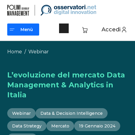
Vai
al
contenuto
Accedi
Menù
Menù
Home
/
Webinar
L’evoluzione del mercato Data
Management & Analytics in
Italia
Webinar
Data & Decision Intelligence
Data Strategy
Mercato
19 Gennaio 2024