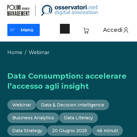
Vai
al
contenuto
Accedi
Menù
Menù
Home
/
Webinar
Data Consumption: accelerare
l’accesso agli insight
Webinar
Data & Decision Intelligence
Business Analytics
Data Literacy
Data Strategy
20 Giugno 2025
46 minuti