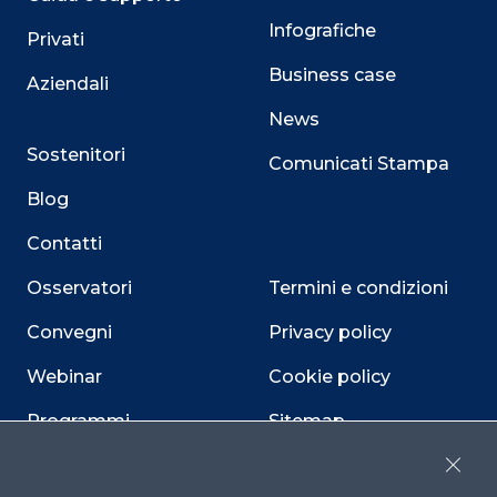
Infografiche
Privati
Business case
Aziendali
News
Sostenitori
Comunicati Stampa
Blog
Contatti
Osservatori
Termini e condizioni
Convegni
Privacy policy
Webinar
Cookie policy
Programmi
Sitemap
Dichiarazione di
Close
accessibilità