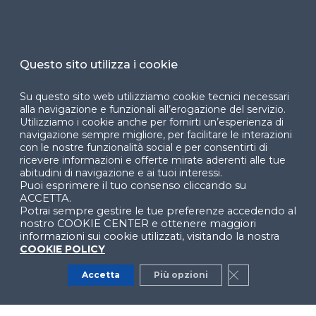
Cookie Center
Questo sito utilizza i cookie
Su questo sito web utilizziamo cookie tecnici necessari
Facebook
LinkedIn
Instag
alla navigazione e funzionali all’erogazione del servizio.
Utilizziamo i cookie anche per fornirti un’esperienza di
navigazione sempre migliore, per facilitare le interazioni
con le nostre funzionalità social e per consentirti di
YouTube
X
ricevere informazioni e offerte mirate aderenti alle tue
abitudini di navigazione e ai tuoi interessi.
Puoi esprimere il tuo consenso cliccando su
ACCETTA.
Potrai sempre gestire le tue preferenze accedendo al
nostro COOKIE CENTER e ottenere maggiori
informazioni sui cookie utilizzati, visitando la nostra
COOKIE POLICY
© 2024 Copyright © Politecnico di Milano Dipartimento
di Ingegneria Gestionale
Accetta
Più opzioni
Close GDPR Co