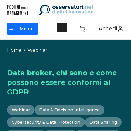
Vai
al
contenuto
Accedi
Menù
Menù
Home
/
Webinar
Data broker, chi sono e come
possono essere conformi al
GDPR
Webinar
Data & Decision Intelligence
Cybersecurity & Data Protection
Data Sharing