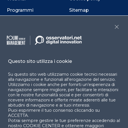
Programmi
Sitemap
Dichiarazione di
accessibilità
Close
Cookie Center
Questo sito utilizza i cookie
Facebook
LinkedIn
Instag
Su questo sito web utilizziamo cookie tecnici necessari
alla navigazione e funzionali all’erogazione del servizio.
Utilizziamo i cookie anche per fornirti un’esperienza di
navigazione sempre migliore, per facilitare le interazioni
YouTube
X
con le nostre funzionalità social e per consentirti di
ricevere informazioni e offerte mirate aderenti alle tue
abitudini di navigazione e ai tuoi interessi.
Puoi esprimere il tuo consenso cliccando su
ACCETTA.
Potrai sempre gestire le tue preferenze accedendo al
nostro COOKIE CENTER e ottenere maggiori