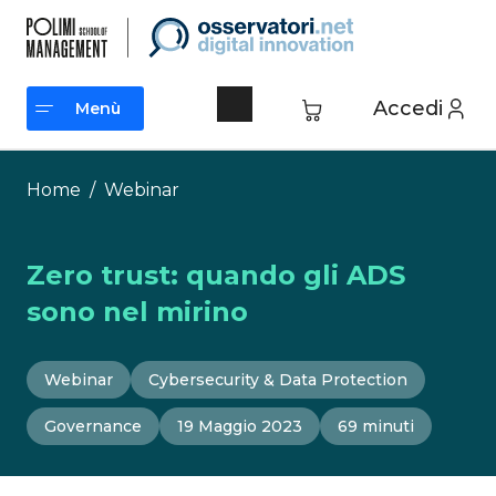
Vai
al
contenuto
Accedi
Menù
Menù
Home
/
Webinar
Zero trust: quando gli ADS
sono nel mirino
Webinar
Cybersecurity & Data Protection
Governance
19 Maggio 2023
69 minuti