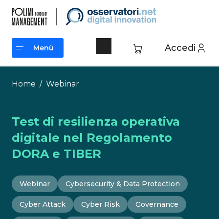
Vai
al
contenuto
Accedi
Menù
Menù
Home
/
Webinar
Test di resilienza operativa
digitale nel Regolamento
DORA e TIBER
Webinar
Cybersecurity & Data Protection
Cyber Attack
Cyber Risk
Governance