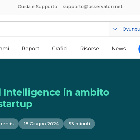
Guida e Supporto
supporto@osservatori.net
Ovunq
mmi
Report
Grafici
Risorse
News
l Intelligence in ambito
startup
Trends
18 Giugno 2024
53 minuti