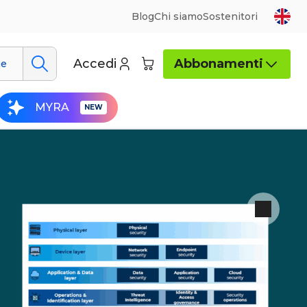
Blog
Chi siamo
Sostenitori
Accedi
Abbonamenti
ue
MYRA