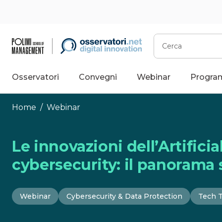
Vai
al
contenuto
Cerca
Osservatori
Convegni
Webinar
Progra
Home
/
Webinar
Le innovazioni dell’Artificia
cybersecurity: il panorama 
Webinar
Cybersecurity & Data Protection
Tech 