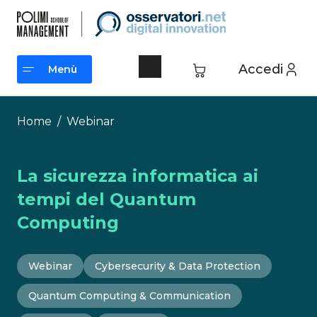
Vai
al
contenuto
Accedi
Menù
Menù
Home
/
Webinar
La sicurezza informatica ai
tempi del Quantum
Computing
Webinar
Cybersecurity & Data Protection
Quantum Computing & Communication