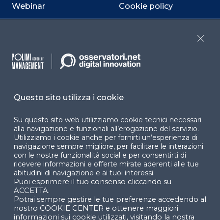
Webinar
Cookie policy
Programmi
Sitemap
Close
Dichiarazione di
accessibilità
Cookie Center
Questo sito utilizza i cookie
Su questo sito web utilizziamo cookie tecnici necessari
alla navigazione e funzionali all’erogazione del servizio.
Facebook
LinkedIn
Instag
Utilizziamo i cookie anche per fornirti un’esperienza di
navigazione sempre migliore, per facilitare le interazioni
con le nostre funzionalità social e per consentirti di
ricevere informazioni e offerte mirate aderenti alle tue
YouTube
X
abitudini di navigazione e ai tuoi interessi.
Puoi esprimere il tuo consenso cliccando su
ACCETTA.
Potrai sempre gestire le tue preferenze accedendo al
nostro COOKIE CENTER e ottenere maggiori
informazioni sui cookie utilizzati, visitando la nostra