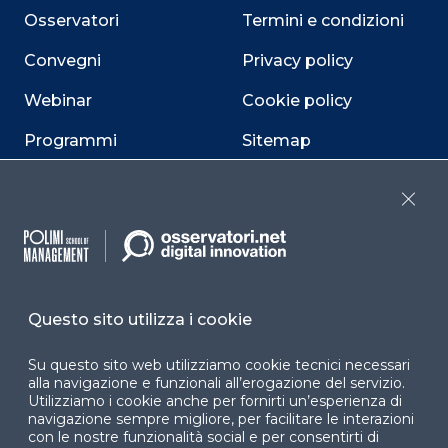
Osservatori
Termini e condizioni
Convegni
Privacy policy
Webinar
Cookie policy
Programmi
Sitemap
Dichiarazione di
accessibilità
Close
Cookie Center
Questo sito utilizza i cookie
Facebook
LinkedIn
Instag
Su questo sito web utilizziamo cookie tecnici necessari
alla navigazione e funzionali all’erogazione del servizio.
Utilizziamo i cookie anche per fornirti un’esperienza di
navigazione sempre migliore, per facilitare le interazioni
YouTube
X
con le nostre funzionalità social e per consentirti di