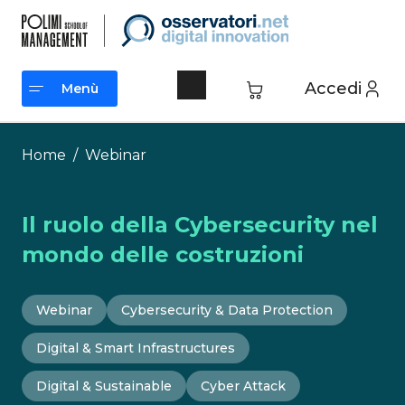
Vai
al
contenuto
Accedi
Menù
Menù
Home
/
Webinar
Il ruolo della Cybersecurity nel
mondo delle costruzioni
Webinar
Cybersecurity & Data Protection
Digital & Smart Infrastructures
Digital & Sustainable
Cyber Attack