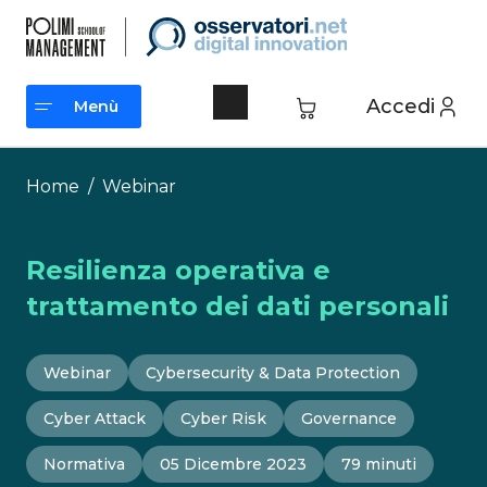
Vai
al
contenuto
Accedi
Menù
Menù
Home
/
Webinar
Resilienza operativa e
trattamento dei dati personali
Webinar
Cybersecurity & Data Protection
Cyber Attack
Cyber Risk
Governance
Normativa
05 Dicembre 2023
79 minuti