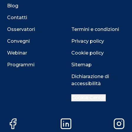
Blog
Contatti
Osservatori
Termini e condizioni
Convegni
Privacy policy
Webinar
Cookie policy
Programmi
Sitemap
Dichiarazione di
accessibilità
Close
Cookie Center
Facebook
LinkedIn
Instag
Questo sito utilizza i cookie