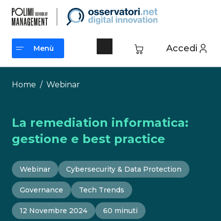
Vai
al
contenuto
Accedi
Menù
Menù
Home
/
Webinar
La remediation informatica:
gestione e best practice
Webinar
Cybersecurity & Data Protection
Governance
Tech Trends
12 Novembre 2024
60 minuti