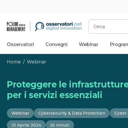
Vai
al
contenuto
Cerca
Osservatori
Convegni
Webinar
Progra
Home
/
Webinar
Proteggere le infrastrutture
per i servizi essenziali
Webinar
Cybersecurity & Data Protection
Cyber 
10 Aprile 2024
55 minuti