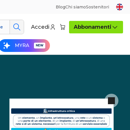
Blog
Chi siamo
Sostenitori
Accedi
Abbonamenti
ue
MYRA