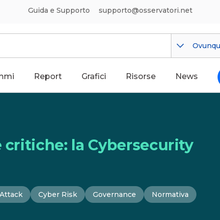
Guida e Supporto
supporto@osservatori.net
Ovunq
mmi
Report
Grafici
Risorse
News
 critiche: la Cybersecurity
Attack
Cyber Risk
Governance
Normativa