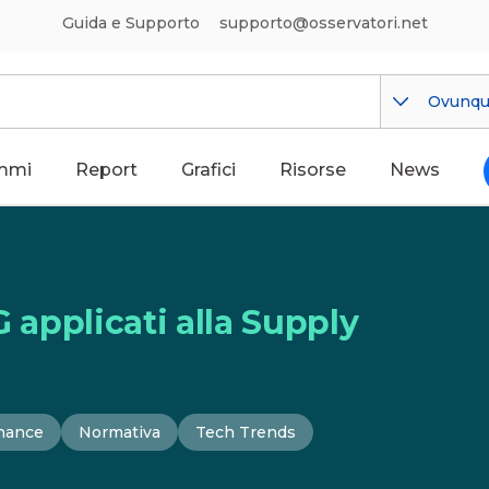
Guida e Supporto
supporto@osservatori.net
Ovunq
mmi
Report
Grafici
Risorse
News
G applicati alla Supply
nance
Normativa
Tech Trends