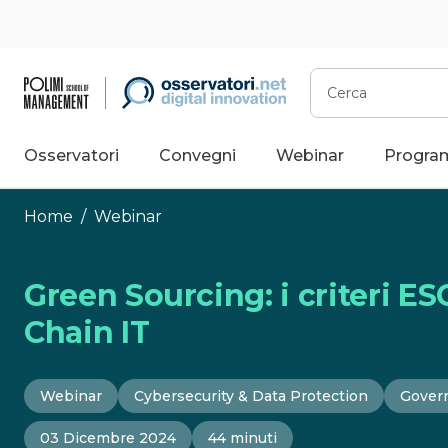
Vai
al
contenuto
Cerca
Osservatori
Convegni
Webinar
Progra
Home
/
Webinar
Green Sourcing: i criteri ES
Chain IT
Webinar
Cybersecurity & Data Protection
Gover
03 Dicembre 2024
44 minuti