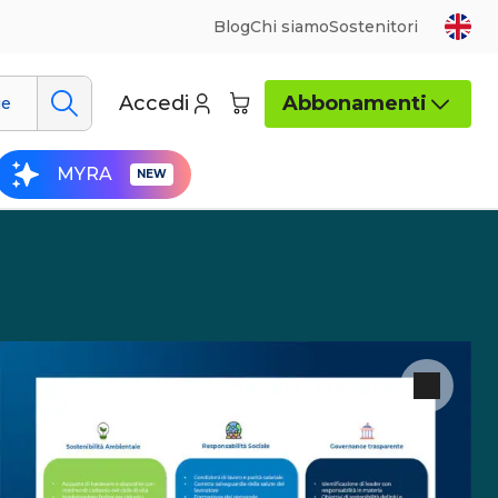
Blog
Chi siamo
Sostenitori
Accedi
Abbonamenti
ue
MYRA