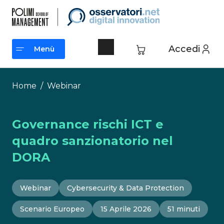
Vai
al
contenuto
Accedi
Menù
Menù
Home
/
Webinar
Governance rischi ICT e
quadro sanzionatorio nel
DORA
Webinar
Cybersecurity & Data Protection
Scenario Europeo
15 Aprile 2026
51 minuti