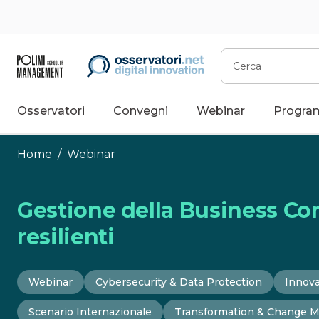
Vai
al
contenuto
Cerca
Osservatori
Convegni
Webinar
Progra
Home
/
Webinar
Gestione della Business Co
resilienti
Webinar
Cybersecurity & Data Protection
Innova
Scenario Internazionale
Transformation & Change 