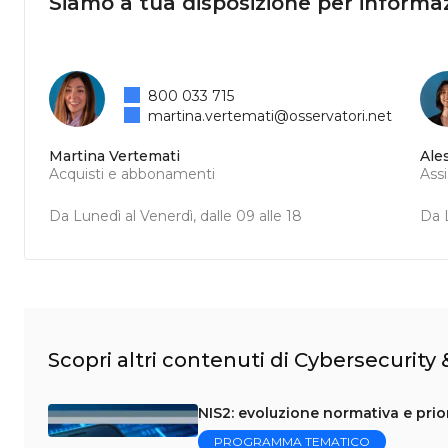
Siamo a tua disposizione per informaz
800 033 715
martina.vertemati@osservatori.net
Martina Vertemati
Ale
Acquisti e abbonamenti
Ass
Da Lunedì al Venerdì, dalle 09 alle 18
Da L
Scopri altri contenuti di Cybersecurity
NIS2: evoluzione normativa e prior
PROGRAMMA TEMATICO