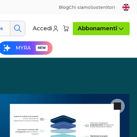
Blog
Chi siamo
Sostenitori
Accedi
Abbonamenti
ue
MYRA