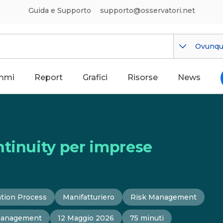
Guida e Supporto
supporto@osservatori.net
Ovunq
mmi
Report
Grafici
Risorse
News
ntinuity per imprese
tion Process
Manifatturiero
Risk Management
Management
12 Maggio 2026
75 minuti