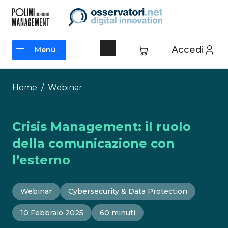
Vai
al
contenuto
Accedi
Menù
Menù
Home
/
Webinar
Crisis Management: il ruolo
della comunicazione con
l’esterno
Webinar
Cybersecurity & Data Protection
10 Febbraio 2025
60 minuti