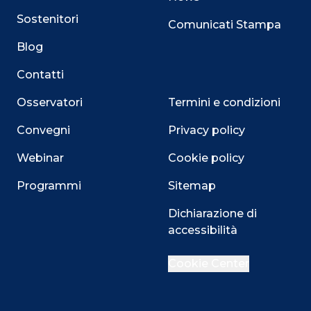
Sostenitori
Comunicati Stampa
Blog
Contatti
Osservatori
Termini e condizioni
Convegni
Privacy policy
Webinar
Cookie policy
Programmi
Sitemap
Dichiarazione di
Close
accessibilità
Cookie Center
Questo sito utilizza i cookie