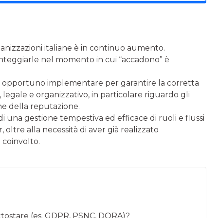
ganizzazioni italiane è in continuo aumento.
nteggiarle nel momento in cui “accadono” è
he è opportuno implementare per garantire la corretta
, legale e organizzativo, in particolare riguardo gli
ne della reputazione.
di una gestione tempestiva ed efficace di ruoli e flussi
 oltre alla necessità di aver già realizzato
 coinvolto.
ottostare (es. GDPR, PSNC, DORA)?