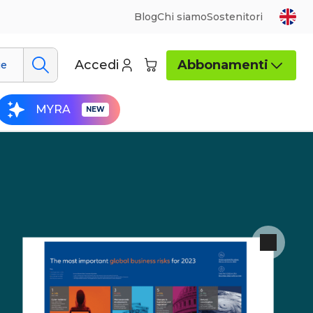
Blog
Chi siamo
Sostenitori
Accedi
Abbonamenti
ue
MYRA