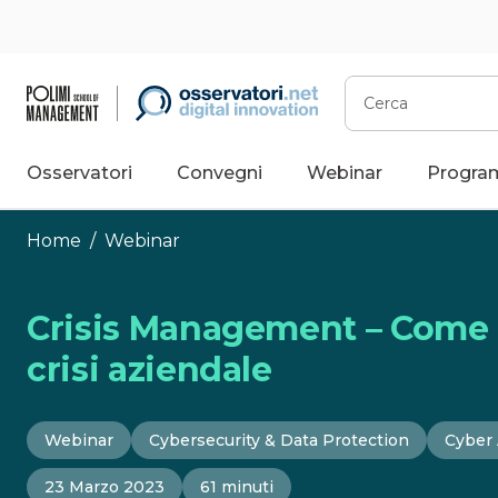
Vai
al
contenuto
Cerca
Osservatori
Convegni
Webinar
Progra
Home
/
Webinar
Crisis Management – Come 
crisi aziendale
Webinar
Cybersecurity & Data Protection
Cyber 
23 Marzo 2023
61 minuti