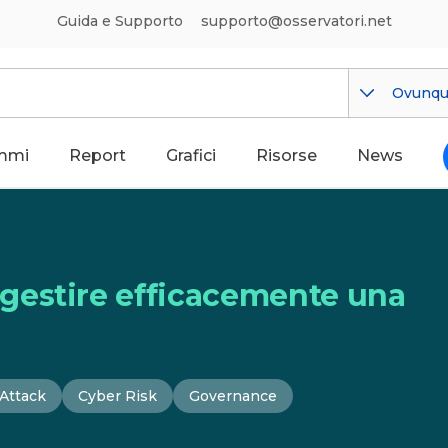
Guida e Supporto
supporto@osservatori.net
Ovunq
mmi
Report
Grafici
Risorse
News
gestire efficacemente una
Attack
Cyber Risk
Governance