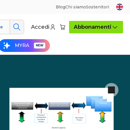
Blog
Chi siamo
Sostenitori
Accedi
Abbonamenti
ue
MYRA