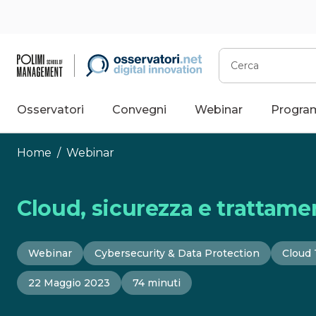
Vai
al
contenuto
Cerca
Osservatori
Convegni
Webinar
Progra
Home
/
Webinar
Cloud, sicurezza e trattame
Webinar
Cybersecurity & Data Protection
Cloud 
22 Maggio 2023
74 minuti