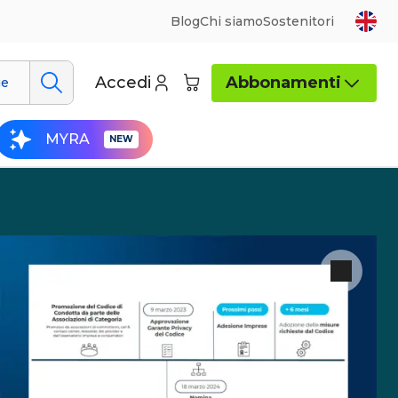
Blog
Chi siamo
Sostenitori
Accedi
Abbonamenti
ue
MYRA