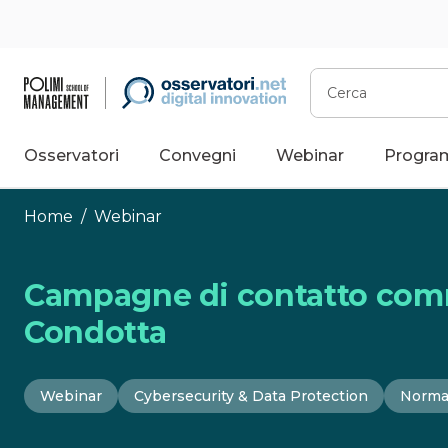
Vai
al
contenuto
Cerca
Osservatori
Convegni
Webinar
Progra
Home
/
Webinar
Campagne di contatto comm
Condotta
Webinar
Cybersecurity & Data Protection
Norma