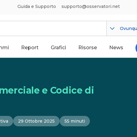
Guida e Supporto
supporto@osservatori.net
Ovunq
mmi
Report
Grafici
Risorse
News
erciale e Codice di
tiva
29 Ottobre 2025
55 minuti