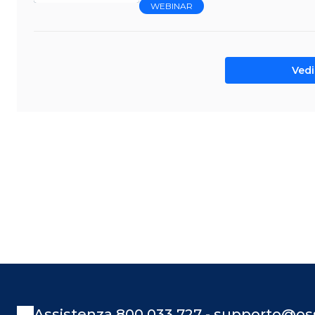
WEBINAR
Vedi 
Assistenza 800 033 727 - supporto@oss