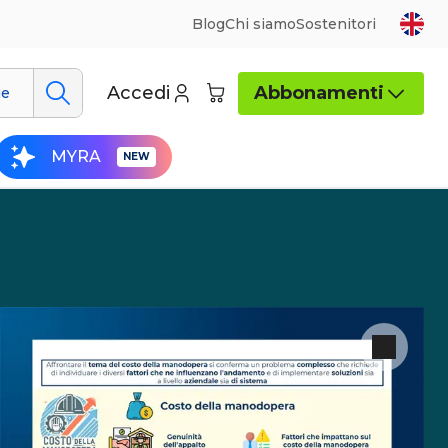
Blog
Chi siamo
Sostenitori
Accedi
Abbonamenti
ue
MYRA