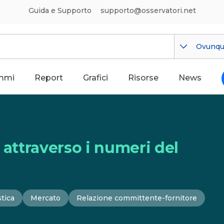
Guida e Supporto
supporto@osservatori.net
Ovunq
mmi
Report
Grafici
Risorse
News
 attraverso i numeri del
stica
Mercato
Relazione committente-fornitore