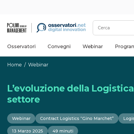
Vai
al
contenuto
Cerca
Osservatori
Convegni
Webinar
Progra
Home
/
Webinar
L’evoluzione della Logistica
settore
Webinar
Contract Logistics “Gino Marchet”
Logi
13 Marzo 2025
49 minuti