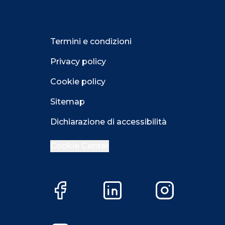
Termini e condizioni
Privacy policy
Cookie policy
Sitemap
Dichiarazione di accessibilità
Cookie Center
Close GDPR 
Facebook
LinkedIn
Instagram
Accetta
Più opzioni
Close GDPR 