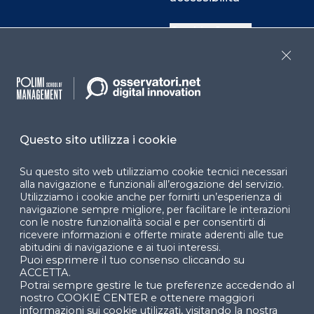
Cookie Center
Close
Facebook
LinkedIn
Instag
Questo sito utilizza i cookie
YouTube
X
Su questo sito web utilizziamo cookie tecnici necessari
alla navigazione e funzionali all’erogazione del servizio.
Utilizziamo i cookie anche per fornirti un’esperienza di
navigazione sempre migliore, per facilitare le interazioni
con le nostre funzionalità social e per consentirti di
ricevere informazioni e offerte mirate aderenti alle tue
abitudini di navigazione e ai tuoi interessi.
Puoi esprimere il tuo consenso cliccando su
© 2024 Copyright © Politecnico di Milano Dipartimento
ACCETTA.
di Ingegneria Gestionale
Potrai sempre gestire le tue preferenze accedendo al
nostro COOKIE CENTER e ottenere maggiori
informazioni sui cookie utilizzati, visitando la nostra