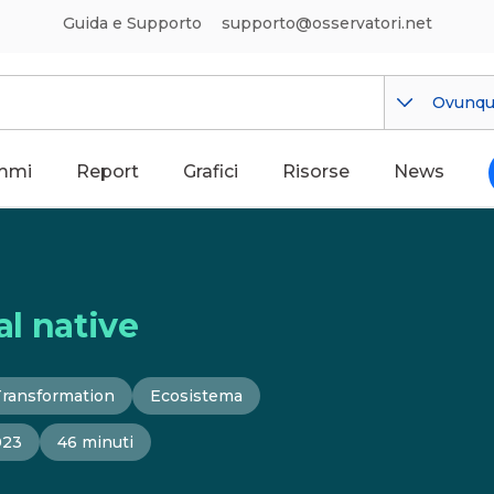
Guida e Supporto
supporto@osservatori.net
Ovunq
mmi
Report
Grafici
Risorse
News
al native
Transformation
Ecosistema
023
46 minuti