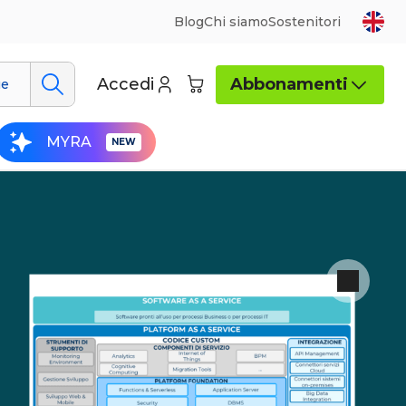
Blog
Chi siamo
Sostenitori
Accedi
Abbonamenti
ue
MYRA