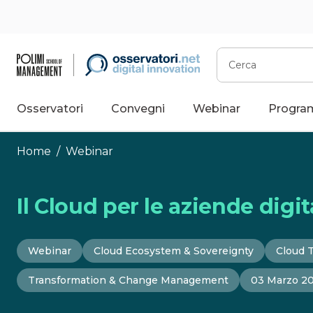
Vai
al
contenuto
Cerca
Osservatori
Convegni
Webinar
Progra
Home
/
Webinar
Il Cloud per le aziende digit
Webinar
Cloud Ecosystem & Sovereignty
Cloud 
Transformation & Change Management
03 Marzo 2