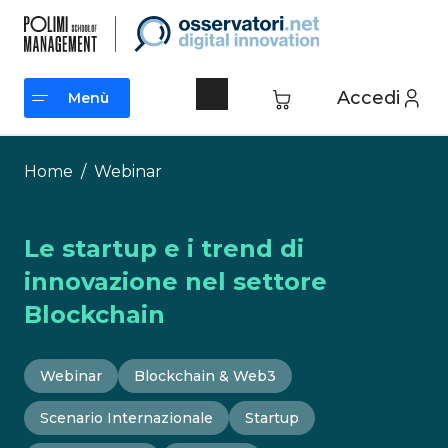
Vai
al
contenuto
Accedi
Menù
Menù
Home
/
Webinar
Le startup e i trend di
innovazione nel settore
Blockchain
Webinar
Blockchain & Web3
Scenario Internazionale
Startup