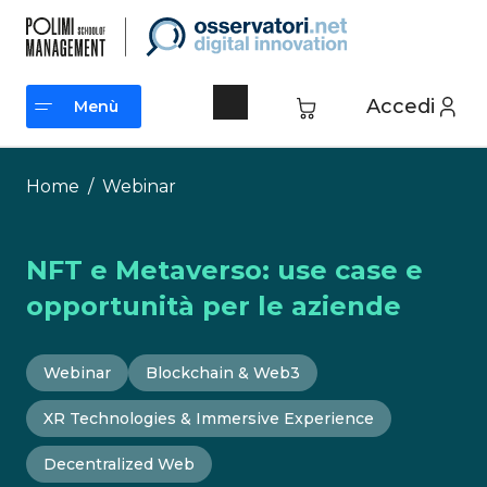
Vai
al
contenuto
Accedi
Menù
Menù
Home
/
Webinar
NFT e Metaverso: use case e
opportunità per le aziende
Webinar
Blockchain & Web3
XR Technologies & Immersive Experience
Decentralized Web