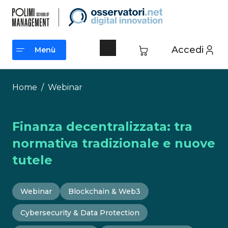
Vai
al
contenuto
Accedi
Menù
Menù
Home
/
Webinar
Finanza decentralizzata: tra
normativa tradizionale e nuove
tutele
Webinar
Blockchain & Web3
Cybersecurity & Data Protection