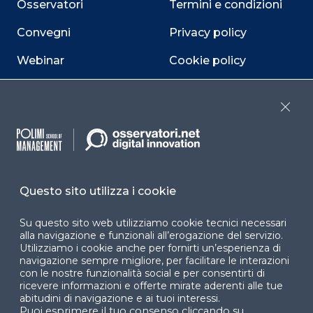
Osservatori
Termini e condizioni
Convegni
Privacy policy
Webinar
Cookie policy
Programmi
Sitemap
Close
Dichiarazione di
accessibilità
Cookie Center
Questo sito utilizza i cookie
Su questo sito web utilizziamo cookie tecnici necessari
Facebook
LinkedIn
Instag
alla navigazione e funzionali all’erogazione del servizio.
Utilizziamo i cookie anche per fornirti un’esperienza di
navigazione sempre migliore, per facilitare le interazioni
con le nostre funzionalità social e per consentirti di
ricevere informazioni e offerte mirate aderenti alle tue
YouTube
X
abitudini di navigazione e ai tuoi interessi.
Puoi esprimere il tuo consenso cliccando su