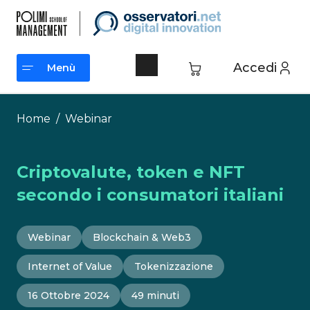
Vai
al
contenuto
Accedi
Menù
Menù
Home
/
Webinar
Criptovalute, token e NFT
secondo i consumatori italiani
Webinar
Blockchain & Web3
Internet of Value
Tokenizzazione
16 Ottobre 2024
49 minuti