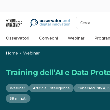
Vai
al
contenuto
Cerca
Osservatori
Convegni
Webinar
Progra
Home
/
Webinar
Training dell’AI e Data Prote
Webinar
Artificial Intelligence
Cybersecurity & D
58 minuti