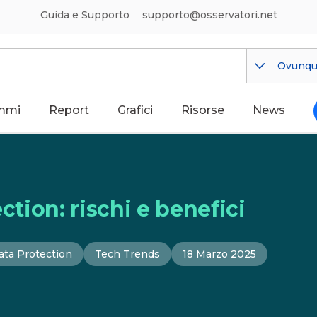
Guida e Supporto
supporto@osservatori.net
Ovunq
mmi
Report
Grafici
Risorse
News
ction: rischi e benefici
ata Protection
Tech Trends
18 Marzo 2025