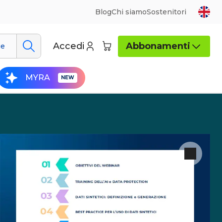
Blog
Chi siamo
Sostenitori
Accedi
Abbonamenti
ue
MYRA