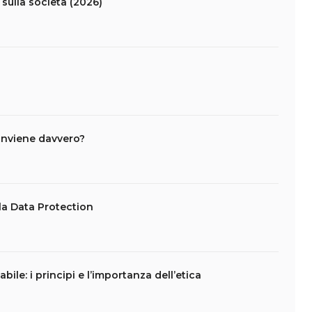
sulla società (2026)
conviene davvero?
lla Data Protection
abile: i principi e l’importanza dell’etica