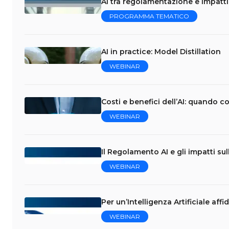
AI tra regolamentazione e impatti 
PROGRAMMA TEMATICO
AI in practice: Model Distillation
WEBINAR
Costi e benefici dell’AI: quando 
WEBINAR
Il Regolamento AI e gli impatti su
WEBINAR
Per un’Intelligenza Artificiale affid
WEBINAR