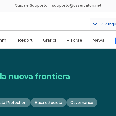
Guida e Supporto
supporto@osservatori.net
Ovunq
mmi
Report
Grafici
Risorse
News
la nuova frontiera
ata Protection
Etica e Società
Governance