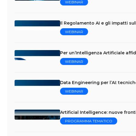
WEBINAR
Il Regolamento AI e gli impatti su
WEBINAR
Per un’Intelligenza Artificiale affid
WEBINAR
Data Engineering per l’AI: tecniche
WEBINAR
Artificial Intelligence: nuove fro
PROGRAMMA TEMATICO