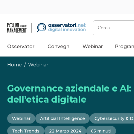
Vai
al
contenuto
Cerca
Osservatori
Convegni
Webinar
Progra
Home
/
Webinar
Governance aziendale e AI: 
dell’etica digitale
Webinar
Artificial Intelligence
Cybersecurity & D
Tech Trends
22 Marzo 2024
65 minuti