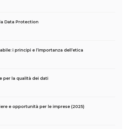
lla Data Protection
abile: i principi e l’importanza dell’etica
 per la qualità dei dati
ntiere e opportunità per le imprese (2025)