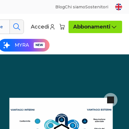
Blog
Chi siamo
Sostenitori
Accedi
Abbonamenti
ue
MYRA