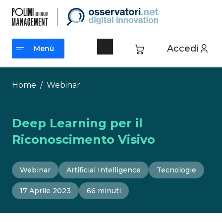
Vai
al
contenuto
Accedi
Menù
Menù
Home
/
Webinar
Deep Learning per il
Riconoscimento Visivo
Webinar
Artificial Intelligence
Tecnologie
17 Aprile 2023
66 minuti