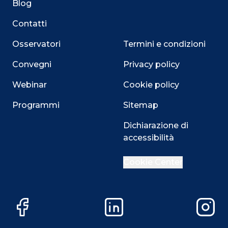
Blog
Contatti
Osservatori
Termini e condizioni
Convegni
Privacy policy
Webinar
Cookie policy
Programmi
Sitemap
Dichiarazione di
accessibilità
Close
Cookie Center
Questo sito utilizza i cookie
Facebook
LinkedIn
Instag
Su questo sito web utilizziamo cookie tecnici necessari