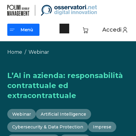
Vai
al
contenuto
Accedi
Menù
Menù
Home
/
Webinar
L’AI in azienda: responsabilità
contrattuale ed
extracontrattuale
Webinar
Artificial Intelligence
Cybersecurity & Data Protection
Imprese