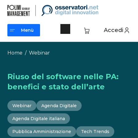
Vai
al
contenuto
Accedi
Menù
Menù
Home
/
Webinar
Riuso del software nelle PA:
benefici e stato dell’arte
Webinar
Agenda Digitale
Agenda Digitale italiana
Pubblica Amministrazione
Tech Trends