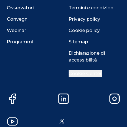
Osservatori
Termini e condizioni
Convegni
Privacy policy
Webinar
Cookie policy
Programmi
Sitemap
Dichiarazione di
accessibilità
Cookie Center
Close
Facebook
LinkedIn
Instag
Questo sito utilizza i cookie
Su questo sito web utilizziamo cookie tecnici necessari
YouTube
X
alla navigazione e funzionali all’erogazione del servizio.