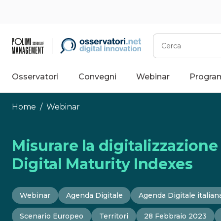
Vai
al
contenuto
Cerca
Osservatori
Convegni
Webinar
Progra
Home
/
Webinar
Misurare la digitalizzazione
Digital Maturity Indexes
Webinar
Agenda Digitale
Agenda Digitale italian
Scenario Europeo
Territori
28 Febbraio 2023