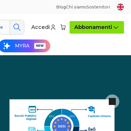
Blog
Chi siamo
Sostenitori
Accedi
Abbonamenti
ue
MYRA