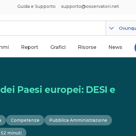
Guida e Supporto
supporto@osservatori.net
Ovunq
mmi
Report
Grafici
Risorse
News
 dei Paesi europei: DESI e
a
Competenze
Pubblica Amministrazione
52 minuti