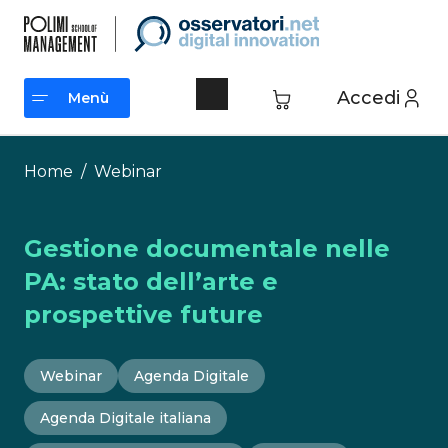
Vai
al
contenuto
Accedi
Menù
Menù
Home
/
Webinar
Gestione documentale nelle
PA: stato dell’arte e
prospettive future
Webinar
Agenda Digitale
Agenda Digitale italiana