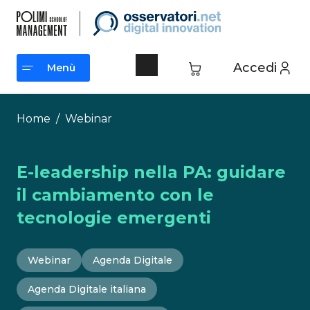
Vai
al
contenuto
Accedi
Menù
Menù
Home
/
Webinar
E-leadership nella PA: guidare
il cambiamento con le
tecnologie emergenti
Webinar
Agenda Digitale
Agenda Digitale italiana