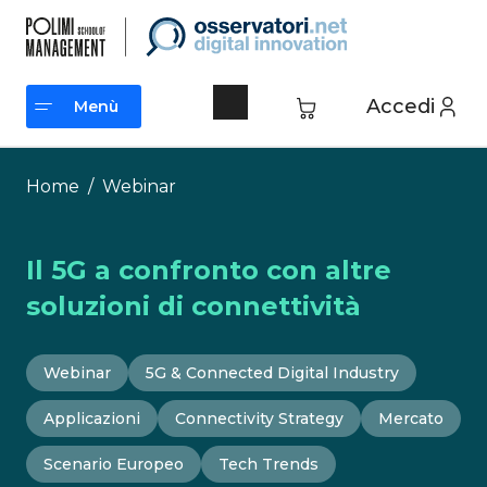
Vai
al
contenuto
Accedi
Menù
Menù
Home
/
Webinar
Il 5G a confronto con altre
soluzioni di connettività
Webinar
5G & Connected Digital Industry
Applicazioni
Connectivity Strategy
Mercato
Scenario Europeo
Tech Trends