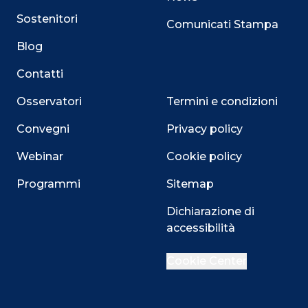
Sostenitori
Comunicati Stampa
Blog
Contatti
Osservatori
Termini e condizioni
Convegni
Privacy policy
Webinar
Cookie policy
Programmi
Sitemap
Dichiarazione di
Close
accessibilità
Cookie Center
Questo sito utilizza i cookie