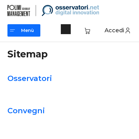
Vai
al
contenuto
Accedi
Menù
Menù
Sitemap
Osservatori
Convegni