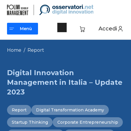
Vai
al
contenuto
Accedi
Menù
Menù
Home
/
Report
Digital Innovation
Management in Italia – Update
2023
Report
Digital Transformation Academy
Startup Thinking
Corporate Entrepreneurship