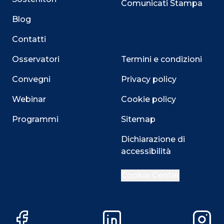
Comunicati Stampa
Blog
Contatti
Osservatori
Termini e condizioni
Convegni
Privacy policy
Webinar
Cookie policy
Programmi
Sitemap
Close
Dichiarazione di
accessibilità
Cookie Center
Questo sito utilizza i cookie
Su questo sito web utilizziamo cookie tecnici necessari