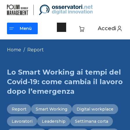
Vai
al
contenuto
Accedi
Menù
Menù
Home
/
Report
Lo Smart Working ai tempi del
Covid-19: come cambia il lavoro
dopo l’emergenza
Report
Smart Working
Digital workplace
Lavoratori
Leadership
Settimana corta