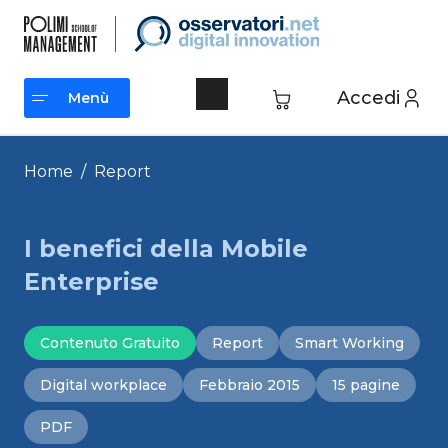
Vai
al
contenuto
Accedi
Menù
Menù
Home
/
Report
I benefici della Mobile
Enterprise
Contenuto Gratuito
Report
Smart Working
Digital workplace
Febbraio 2015
15 pagine
PDF