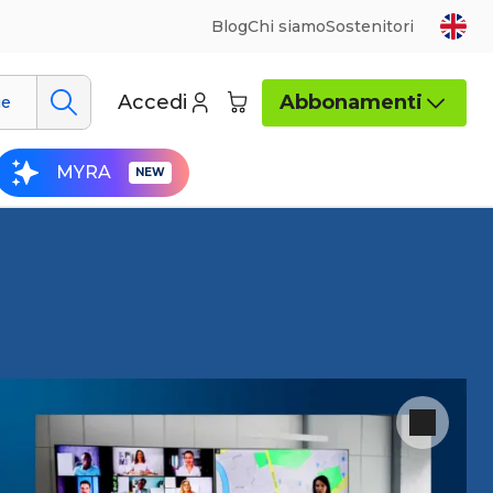
Blog
Chi siamo
Sostenitori
Accedi
Abbonamenti
ue
MYRA