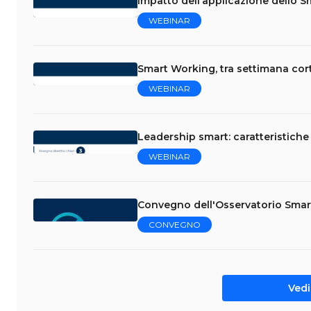
Impatto dell’applicazione dello Sm
WEBINAR
Smart Working, tra settimana corta
WEBINAR
Leadership smart: caratteristiche
WEBINAR
Convegno dell'Osservatorio Sma
CONVEGNO
Vedi 