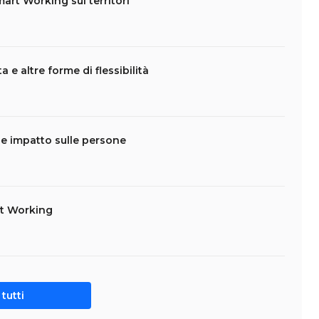
art Working sui territori
 e altre forme di flessibilità
 e impatto sulle persone
rt Working
tutti