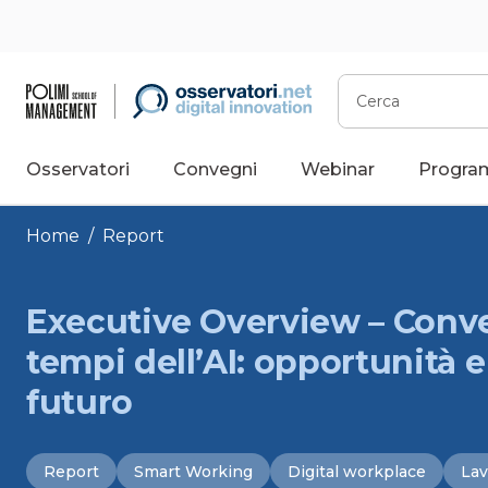
Vai
al
contenuto
Cerca
Osservatori
Convegni
Webinar
Progra
Home
/
Report
Executive Overview – Conv
tempi dell’AI: opportunità e 
futuro
Report
Smart Working
Digital workplace
Lav