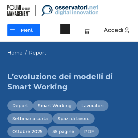
Vai
al
contenuto
Accedi
Menù
Menù
Home
/
Report
L’evoluzione dei modelli di
Smart Working
Report
Smart Working
Lavoratori
Settimana corta
Spazi di lavoro
Ottobre 2025
35 pagine
PDF