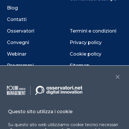
Blog
Contatti
Osservatori
Termini e condizioni
Convegni
Privacy policy
Webinar
Cookie policy
Programmi
Sitemap
Dichiarazione di
Close
accessibilità
Cookie Center
Questo sito utilizza i cookie
Su questo sito web utilizziamo cookie tecnici necessari
Facebook
LinkedIn
Instag