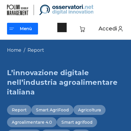
Vai
al
contenuto
Accedi
Menù
Menù
Home
/
Report
L’innovazione digitale
nell’industria agroalimentare
italiana
Report
Smart AgriFood
Agricoltura
Agroalimentare 4.0
Smart agrifood