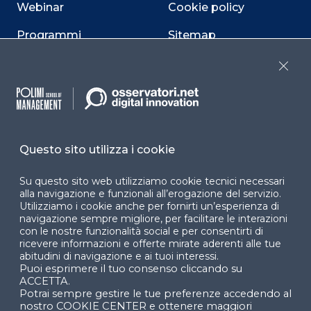
Webinar
Cookie policy
Programmi
Sitemap
Dichiarazione di
Close
accessibilità
Cookie Center
Questo sito utilizza i cookie
Facebook
LinkedIn
Instag
Su questo sito web utilizziamo cookie tecnici necessari
alla navigazione e funzionali all’erogazione del servizio.
Utilizziamo i cookie anche per fornirti un’esperienza di
navigazione sempre migliore, per facilitare le interazioni
con le nostre funzionalità social e per consentirti di
YouTube
X
ricevere informazioni e offerte mirate aderenti alle tue
abitudini di navigazione e ai tuoi interessi.
Puoi esprimere il tuo consenso cliccando su
ACCETTA.
Potrai sempre gestire le tue preferenze accedendo al
nostro COOKIE CENTER e ottenere maggiori