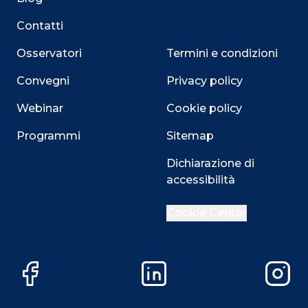
Contatti
Osservatori
Termini e condizioni
Convegni
Privacy policy
Webinar
Cookie policy
Programmi
Sitemap
Dichiarazione di
Close
accessibilità
Cookie Center
Questo sito utilizza i cookie
Su questo sito web utilizziamo cookie tecnici necessari
Facebook
LinkedIn
Instag
alla navigazione e funzionali all’erogazione del servizio.
Utilizziamo i cookie anche per fornirti un’esperienza di