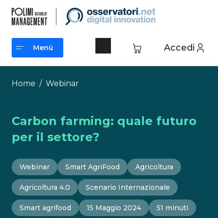
Vai
al
contenuto
Accedi
Menù
Menù
Home
/
Webinar
Carbon farming: quale futuro
per il settore?
Webinar
Smart AgriFood
Agricoltura
Agricoltura 4.0
Scenario Internazionale
Smart agrifood
15 Maggio 2024
51 minuti